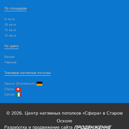
По площадям
9 кв.м.
18 кв.м.
13 кв.м.
12 кв.м
По цвету
Белые
Черные
Тканевые натяжные потолки
Descor (D-premium)
Clipso
Cerutti
© 2026. Центр натяжных потолков «Сфера» в Старом
Осколе
Разработка
и
продвижение
сайта