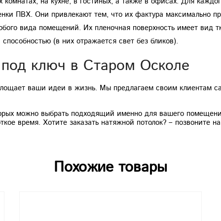
 комнатах, на кухне, в гостиных, а также в офисах. Для кажд
енки ПВХ. Они привлекают тем, что их фактура максимально пр
юбого вида помещений. Их пленочная поверхность имеет вид т
пособностью (в них отражается свет без бликов).
 под ключ в Старом Осколе
площает ваши идеи в жизнь. Мы предлагаем своим клиентам с
оторых можно выбрать подходящий именно для вашего помещени
ткое время. Хотите заказать натяжной потолок? – позвоните 
Похожие товары