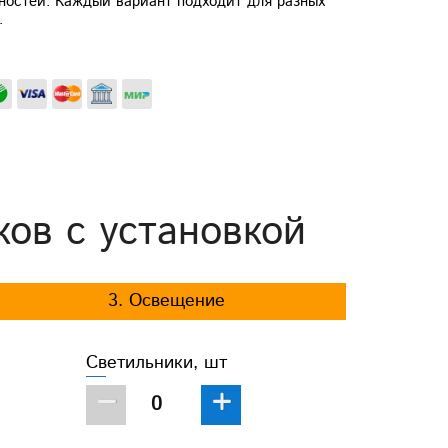
ностей. Каждый вариант подходит для разных
.
ков с установкой
3. Освещение
Светильники, шт
−
+