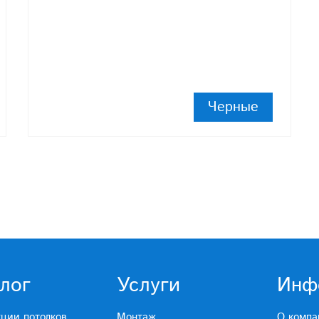
Черные
лог
Услуги
Инф
кции потолков
Монтаж
О компа