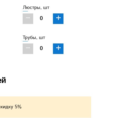
Люстры, шт
−
+
Трубы, шт
−
+
ей
скидку 5%