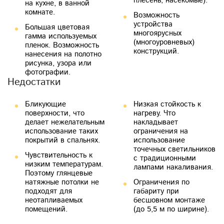
плесень, насекомые).
на кухне, в ванной
комнате.
Возможность
устройства
Большая цветовая
многоярусных
гамма используемых
(многоуровневых)
пленок. Возможность
конструкций.
нанесения на полотно
Недостатки
Бликующие
Низкая стойкость к
поверхности, что
нагреву. Что
делает нежелательным
накладывает
использование таких
ограничения на
покрытий в спальнях.
использование
точечных светильников
Чувствительность к
с традиционными
низким температурам.
лампами накаливания.
Поэтому глянцевые
натяжные потолки не
Ограничения по
подходят для
габариту при
неотапливаемых
бесшовном монтаже
помещений.
(до 5,5 м по ширине).