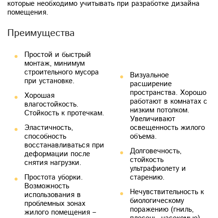
которые необходимо учитывать при разработке дизайна
помещения.
Преимущества
рисунка, узора или
Простой и быстрый
фотографии.
монтаж, минимум
строительного мусора
Визуальное
при установке.
расширение
пространства. Хорошо
Хорошая
работают в комнатах с
влагостойкость.
низким потолком.
Стойкость к протечкам.
Увеличивают
Эластичность,
освещенность жилого
способность
объема.
восстанавливаться при
Долговечность,
деформации после
стойкость
снятия нагрузки.
ультрафиолету и
Простота уборки.
старению.
Возможность
Нечувствительность к
использования в
биологическому
проблемных зонах
поражению (гниль,
жилого помещения –