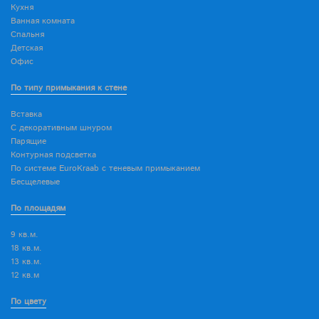
Кухня
Ванная комната
Спальня
Детская
Офис
По типу примыкания к стене
Вставка
С декоративным шнуром
Парящие
Контурная подсветка
По системе EuroKraab с теневым примыканием
Бесщелевые
По площадям
9 кв.м.
18 кв.м.
13 кв.м.
12 кв.м
По цвету