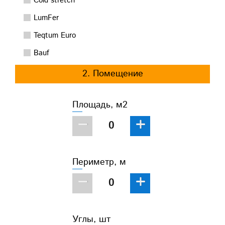
Cold stretch
LumFer
Teqtum Euro
Bauf
2. Помещение
Площадь, м2
−
+
Периметр, м
−
+
Углы, шт