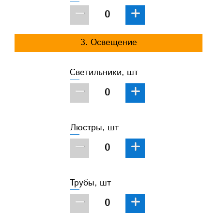
−
+
3. Освещение
Светильники, шт
−
+
Люстры, шт
−
+
Трубы, шт
−
+