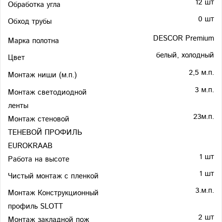
12 шт
Обработка угла
0 шт
Обход трубы
DESCOR Premium
Марка полотна
белый, холодный
Цвет
2,5 м.п.
Монтаж ниши (м.п.)
3 м.п.
Монтаж светодиодной
ленты
23м.п.
Монтаж стеновой
ТЕНЕВОЙ ПРОФИЛЬ
EUROKRAAB
1 шт
Работа на высоте
1 шт
Чистый монтаж с пленкой
3.м.п.
Монтаж Конструкционный
профиль SLOTT
2 шт
Монтаж закладной пож