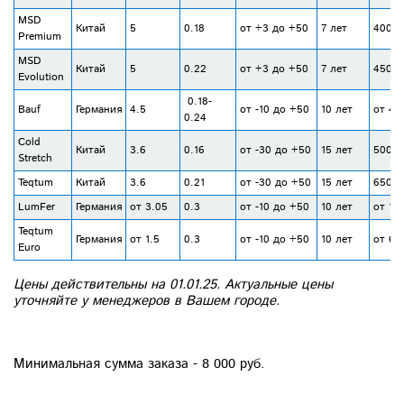
MSD
Китай
5
0.18
от +3 до +50
7 лет
400-5
Premium
MSD
Китай
5
0.22
от +3 до +50
7 лет
450-5
Evolution
0.18-
Bauf
Германия
4.5
от -10 до +50
10 лет
от 45
0.24
Cold
Китай
3.6
0.16
от -30 до +50
15 лет
500-6
Stretch
Teqtum
Китай
3.6
0.21
от -30 до +50
15 лет
650-8
LumFer
Германия
от 3.05
0.3
от -10 до +50
10 лет
от 10
Teqtum
Германия
от 1.5
0.3
от -10 до +50
10 лет
от 65
Euro
Цены действительны на 01.01.25. Актуальные цены
уточняйте у менеджеров в Вашем городе.
Минимальная сумма заказа - 8 000 руб.