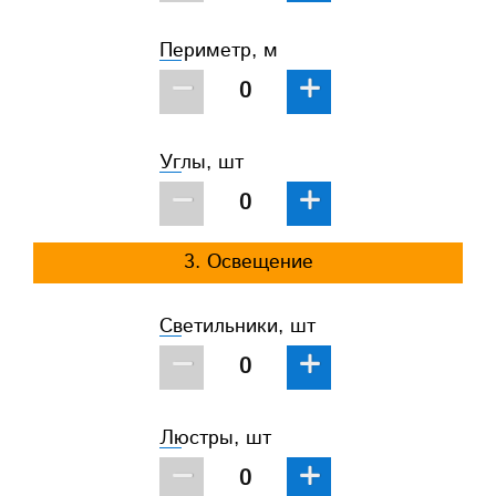
Периметр, м
−
+
Углы, шт
−
+
3. Освещение
Светильники, шт
−
+
Люстры, шт
−
+