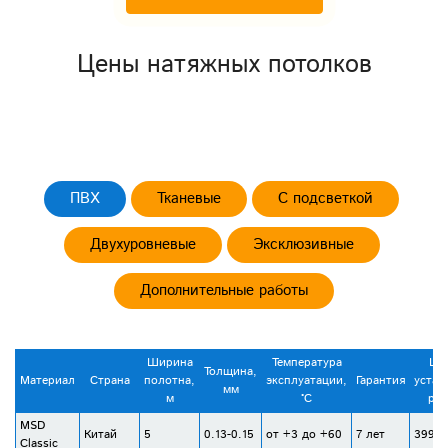
Цены натяжных потолков
ПВХ
Тканевые
С подсветкой
Двухуровневые
Эксклюзивные
Дополнительные работы
Ширина
Температура
Цен
Толщина,
Материал
Страна
полотна,
эксплуатации,
Гарантия
устан
мм
м
°С
руб
MSD
Китай
5
0.13-0.15
от +3 до +60
7 лет
399-4
Classic