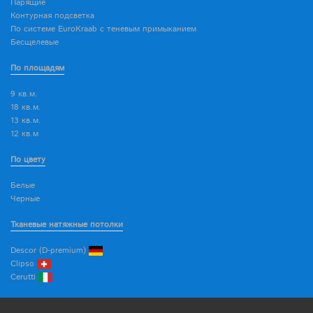
Парящие
Контурная подсветка
По системе EuroKraab с теневым примыканием
Бесщелевые
По площадям
9 кв.м.
18 кв.м.
13 кв.м.
12 кв.м
По цвету
Белые
Черные
Тканевые натяжные потолки
Descor (D-premium)
Clipso
Cerutti